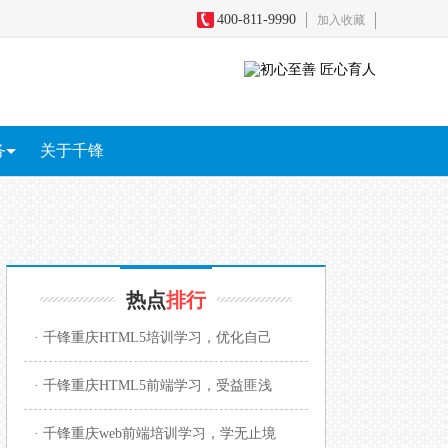
400-811-9990
加入收藏
务
关于千锋
务
全
短视频+直播电商
影视剪辑包装
游戏原画
区块链
热点
排行
· 千锋重庆HTML5培训学习，优化自己
· 千锋重庆HTML5前端学习，受益匪浅
· 千锋重庆web前端培训学习，学无止境