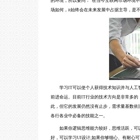
的环境，所以要问：“在当今互联网市场环境
云计算视频教程
沙
场如何，it始终会在未来发展中占据主导，是
｜
Go语言视频教程
哈
尔
滨
｜
合
肥
｜
贵
阳
｜
南
京
｜
学习IT可以使个人获得技术知识并与人工智
济
南
前进命运。目前IT行业的技术方向是非常多
O
此，但它的发展仍然没有止步，需求量基数依
-
Z
各行各业中必备的技能之一。
上
海
如果你逻辑思维能力较好，思维活跃，可以
｜
深
好，可以学习UI设计;如果你够细心、有耐心