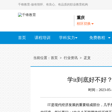
千锋教育-做有情怀、有良心、有品质的职业教育机构
重庆
校区切换
A
-
首页
课程培训
学科实力
免费教程
N
北
教研院
京
全部视频教程
｜
HTML5视频教程
大
当前位置：
首页
>
行业资讯
> 正文
连
Java视频教程
｜
广
Python视频教程
HTML5
Java
Python
全链路设计
云计
州
学it到底好不好
｜
UI视频教程
成
都
大数据视频教程
时间：2023-0
｜
杭
软件测试教程
州
IT是现代经济发展的重要组成部分，几乎所
PHP视频教程
｜
长