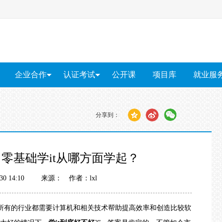
企业合作
认证考试
公开课
项目库
就业服
企业内训
PMP®培训
就业服
上门招聘
软考培训
分享到：
红帽RHCE认证
算
软件测试
大数据
智能物联网
Unity游戏开发
网络安
？零基础学it从哪方面学起？
5-30 14:10 来源：
作者：lxl
有的行业都需要计算机和相关技术帮助提高效率和创造比较软