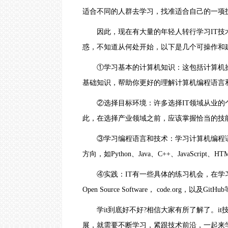
圳
｜
适合不同的人群去学习，找准适合自己的一项
武
汉
因此，现在有大量的年轻人转行学习IT技术
｜
郑
惑，不知道从何处开始，以下是几个可操作和
州
｜
①学习基本的计算机知识：这包括计算机操
西
基础知识，帮助你更好的理解计算机编程语言
安
｜
青
②选择目标环境：许多选择IT领域从业的
岛
此，在选择产业领域之前，应该掌握恰当的技
｜
重
庆
③学习编程语言和技术：学习计算机编程语
｜
方向，如Python、Java、C++、JavaScr
太
原
④实践：IT有一些具体的练习机会，在学
｜
沈
Open Source Software， code.org，以及GitHu
阳
学it到底好不好?相信大家有所了解了。it
展，就需要不断学习，紧跟技术前沿，一起来学