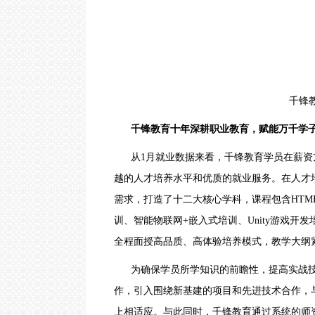
圳
｜
武
汉
｜
郑
州
｜
千锋
西
安
｜
千锋教育十年深耕
职业教育
，赋能万千学
青
岛
从
1月就业数据来看，千锋教育学员在薪
｜
越的人才培养水平和优质的就业服务。在人才
重
庆
需求，打造了
十二大核心学科，课程包含
HT
｜
太
训
、智能物联网+
嵌入式培训
、
Unity游戏开发
原
全程面授高品质、高体验培养模式，教学大纲
｜
沈
阳
为确保学员所学知识的前瞻性，提高实战
作，引入围绕新基建的项目和先进技术合作，
上相适应。与此同时，千锋教育通过系统的师