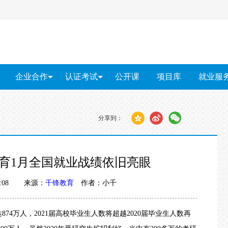
企业合作
认证考试
公开课
项目库
就业服
企业内训
PMP®培训
就业服
上门招聘
软考培训
分享到：
红帽RHCE认证
算
软件测试
大数据
智能物联网
Unity游戏开发
网络安
育1月全国就业战绩依旧亮眼
 17:08 来源：
千锋教育
作者：小千
74万人，2021届高校毕业生人数将
超越
2020届毕业生人数再