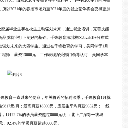
00万人。虽然2020年
受研究生扩招利好，当中有
200多万的考研
所以2021年的春招市场
乃至
2021年度的就业竞争将会变得更加
校应届毕业生和在校生主动谋划未来，通过就业培训，完善技能
高品质就业打下良好的基础。
千锋教育
深圳校区
JavaEE+分布式
动谋划未来的大四学生。通过在千锋教育的学习，吴同学于1月
E工程师，薪资13000元，工作表现深受部门领导认可，吴同学本
千锋教育一直以来的使命，年关将近的招聘淡季，千锋教育1月就
17元/月；最高月薪18500元，应届生平均月薪9652元；一线
，1月72.7%的学员薪资超过8000元/月；北上广深等一线城
元，92.4%的学员月薪超过8000元。