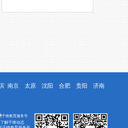
滨
南京
太原
沈阳
合肥
贵阳
济南
了解千锋动态
注千锋教育服务号