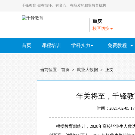
千锋教育-做有情怀、有良心、有品质的职业教育机构
重庆
校区切换
A
-
首页
课程培训
学科实力
免费教程
N
北
教研院
京
全部视频教程
｜
HTML5视频教程
大
当前位置：
首页
>
就业大数据
> 正文
连
Java视频教程
｜
广
Python视频教程
HTML5
Java
Python
全链路设计
云计
州
年关将至，千锋教
｜
UI视频教程
成
都
大数据视频教程
时间：2021-02-05
｜
杭
软件测试教程
州
根据教育部统计，2020年高校毕业生人数达8
PHP视频教程
｜
长