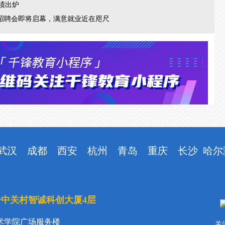
战绩出炉
专场招聘会即将启幕，满意就业近在咫尺
武汉
成都
西安
杭州
青岛
重庆
长沙
哈尔
号中关村智诚科创大厦4层
术学院广场服务楼
关