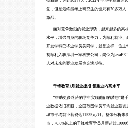
创新高
，达到
909万人，2022年毕业生将超过10
云计算视频教程
沙
党，但是最终能考上研究生的也只有70多万人，
｜
Go语言视频教程
哈
激烈。
尔
滨
面对竞争激烈的就业形势，越来越多的高
｜
合
水平，增强自身的职场竞争力，为顺利就业、
肥
｜
开发学科已毕业学员吴同学，就是这样一位主
贵
初顺利入职深圳一家科技公司，岗位为javaE
阳
｜
人对未来的职业发展也充满期待。
南
京
｜
济
千锋教育
1月就业捷报 领跑业内高水平
南
O
“帮助更多迷茫的学生实现他们的梦想”是
-
Z
业数据依旧亮眼，全国范围学员平均就业薪资达98
上
海
城市平均就业薪资达11535元/月。整体分析来看
｜
市，76.6%以上的千锋教育学员月薪超过10000
深